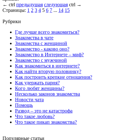
←
ctrl
предыдущая
следующая
ctrl
→
Страницы:
1
2
3
4
5
6
7
...
14
15
Рубрики
Где лучше всего знакомиться?
Знакомства в чате
Знакомства с женщиной
Знакомство - каково оно?
Знакомство в Интернете – миф?
Знакомство с мужчиной
Как знакомиться в интернете?
Как найти вторую половинку?
Как построить крепкие отношения?
Как удержать парня?
Кого любят женщины?
Несколько законов знакомства
Новости чата
Помощь
Развод – это не катастрофа
Что такое любовь?
Что такое пикап знакомства?
Популярные статьи