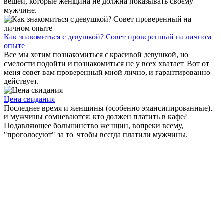
вещей, которые женщина не должна показывать своему
мужчине.
Как знакомиться с девушкой? Совет проверенный на личном
опыте
Все мы хотим познакомиться с красивой девушкой, но
смелости подойти и познакомиться не у всех хватает. Вот от
меня совет вам проверенный мной лично, и гарантированно
действует.
Цена свидания
Последнее время и женщины (особенно эмансипированные),
и мужчины сомневаются: кто должен платить в кафе?
Подавляющее большинство женщин, вопреки всему,
"проголосуют" за то, чтобы всегда платили мужчины.