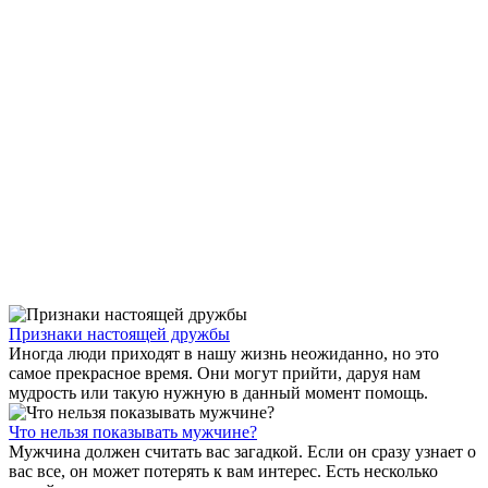
Признаки настоящей дружбы
Иногда люди приходят в нашу жизнь неожиданно, но это
самое прекрасное время. Они могут прийти, даруя нам
мудрость или такую нужную в данный момент помощь.
Что нельзя показывать мужчине?
Мужчина должен считать вас загадкой. Если он сразу узнает о
вас все, он может потерять к вам интерес. Есть несколько