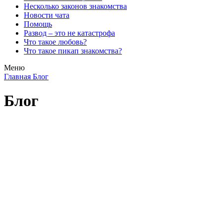
Несколько законов знакомства
Новости чата
Помощь
Развод – это не катастрофа
Что такое любовь?
Что такое пикап знакомства?
Меню
Главная
Блог
Блог