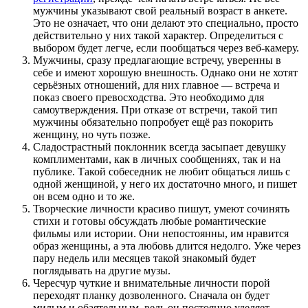
мужчины указывают свой реальный возраст в анкете.
Это не означает, что они делают это специально, просто
действительно у них такой характер. Определиться с
выбором будет легче, если пообщаться через веб-камеру.
Мужчины, сразу предлагающие встречу, уверенны в
себе и имеют хорошую внешность. Однако они не хотят
серьёзных отношений, для них главное — встреча и
показ своего превосходства. Это необходимо для
самоутверждения. При отказе от встречи, такой тип
мужчины обязательно попробует ещё раз покорить
женщину, но чуть позже.
Сладострастный поклонник всегда засыпает девушку
комплиментами, как в личных сообщениях, так и на
публике. Такой собеседник не любит общаться лишь с
одной женщиной, у него их достаточно много, и пишет
он всем одно и то же.
Творческие личности красиво пишут, умеют сочинять
стихи и готовы обсуждать любые романтические
фильмы или истории. Они непостоянны, им нравится
образ женщины, а эта любовь длится недолго. Уже через
пару недель или месяцев такой знакомый будет
поглядывать на другие музы.
Чересчур чуткие и внимательные личности порой
переходят планку дозволенного. Сначала он будет
милым и обаятельным, ведь он постоянно уделяет